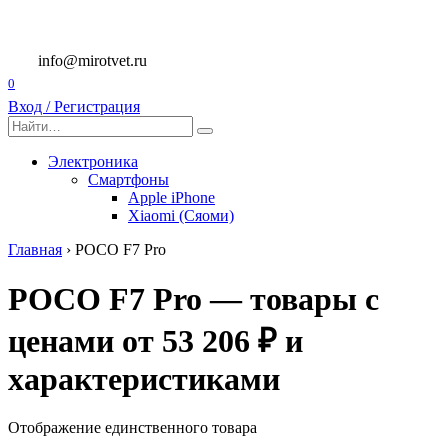
Перейти
к
содержанию
info@mirotvet.ru
0
Вход / Регистрация
Search
for:
Электроника
Смартфоны
Apple iPhone
Xiaomi (Сяоми)
Главная
›
POCO F7 Pro
POCO F7 Pro — товары с
ценами от 53 206 ₽ и
характеристиками
Отображение единственного товара