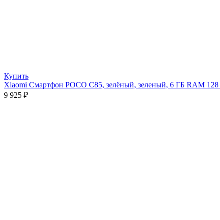
Купить
Xiaomi Смартфон POCO C85, зелёный, зеленый, 6 ГБ RAM 12
9 925
₽