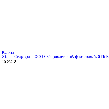
Купить
Xiaomi Смартфон POCO C85, фиолетовый, фиолетовый, 6 ГБ
10 232
₽