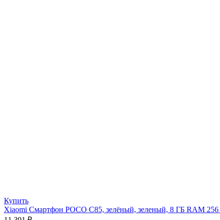
Купить
Xiaomi Смартфон POCO C85, зелёный, зеленый, 8 ГБ RAM 25
11 391
₽