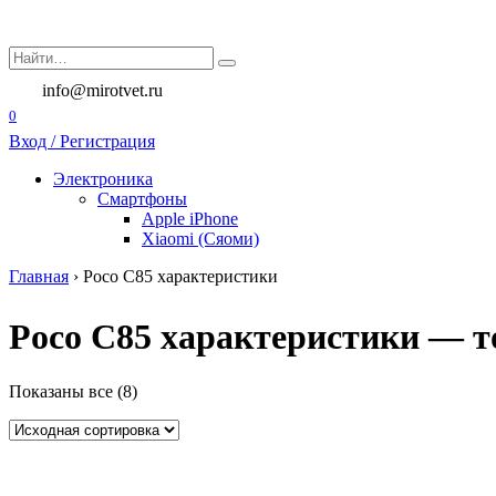
Перейти
к
Search
содержанию
for:
info@mirotvet.ru
0
Вход / Регистрация
Электроника
Смартфоны
Apple iPhone
Xiaomi (Сяоми)
Главная
›
Poco C85 характеристики
Poco C85 характеристики — то
Показаны все (8)