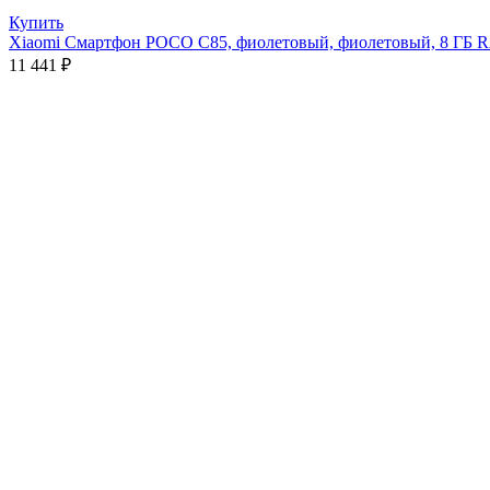
Купить
Xiaomi Смартфон POCO C85, фиолетовый, фиолетовый, 8 ГБ
11 441
₽