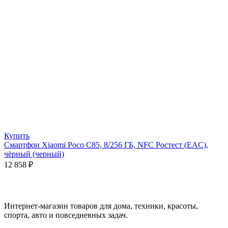
Купить
Смартфон Xiaomi Poco C85, 8/256 ГБ, NFC Ростест (EAC),
чёрный (черный)
12 858
₽
Интернет-магазин товаров для дома, техники, красоты,
спорта, авто и повседневных задач.