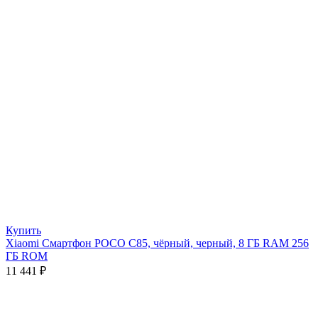
Купить
Xiaomi Смартфон POCO C85, чёрный, черный, 8 ГБ RAM 256
ГБ ROM
11 441
₽