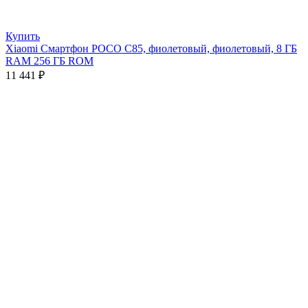
Купить
Xiaomi Смартфон POCO C85, фиолетовый, фиолетовый, 8 ГБ
RAM 256 ГБ ROM
11 441
₽