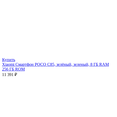
Купить
Xiaomi Смартфон POCO C85, зелёный, зеленый, 8 ГБ RAM
256 ГБ ROM
11 391
₽