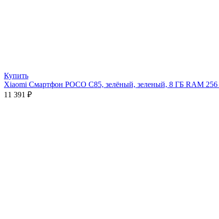
Купить
Xiaomi Смартфон POCO C85, зелёный, зеленый, 8 ГБ RAM 25
11 391
₽