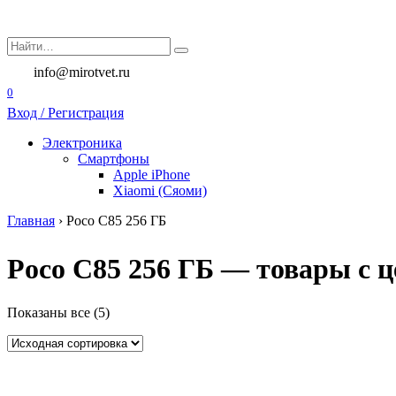
Перейти
к
Search
содержанию
for:
info@mirotvet.ru
0
Вход / Регистрация
Электроника
Смартфоны
Apple iPhone
Xiaomi (Сяоми)
Главная
›
Poco C85 256 ГБ
Poco C85 256 ГБ — товары с ц
Показаны все (5)