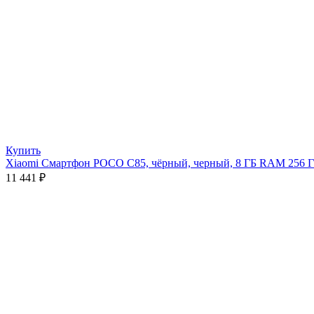
Купить
Xiaomi Смартфон POCO C85, чёрный, черный, 8 ГБ RAM 256
11 441
₽