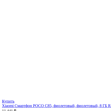
Купить
Xiaomi Смартфон POCO C85, фиолетовый, фиолетовый, 8 ГБ
11 441
₽