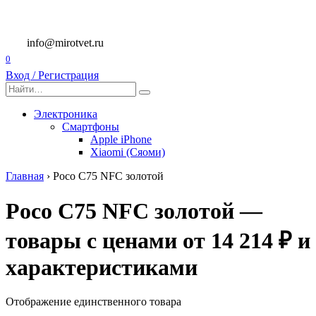
Перейти
к
содержанию
info@mirotvet.ru
0
Вход / Регистрация
Search
for:
Электроника
Смартфоны
Apple iPhone
Xiaomi (Сяоми)
Главная
›
Poco C75 NFC золотой
Poco C75 NFC золотой —
товары с ценами от 14 214 ₽ и
характеристиками
Отображение единственного товара