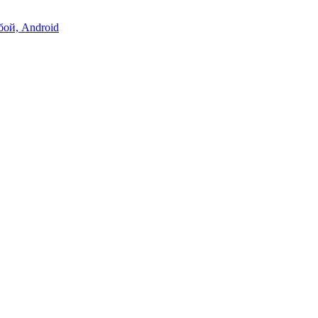
бой, Android