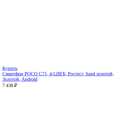
Купить
Смартфон POCO C71, 4/128ГБ, Ростест, Sand золотой,
Золотой, Android
7 438
₽