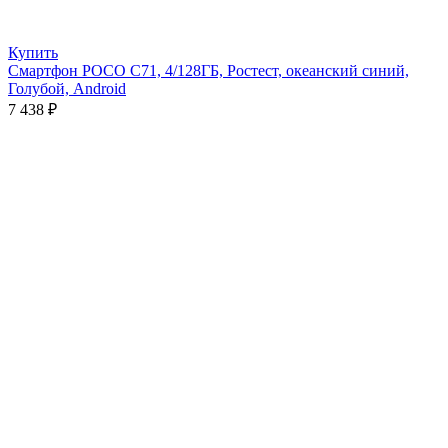
Купить
Смартфон POCO C71, 4/128ГБ, Ростест, океанский синий,
Голубой, Android
7 438
₽