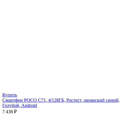
Купить
Смартфон POCO C71, 4/128ГБ, Ростест, океанский синий,
Голубой, Android
7 438
₽