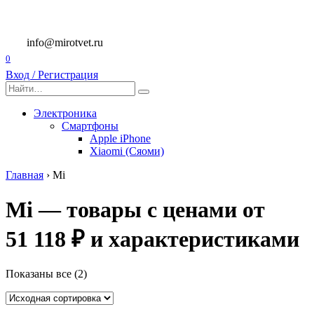
Перейти
к
содержанию
info@mirotvet.ru
0
Вход / Регистрация
Search
for:
Электроника
Смартфоны
Apple iPhone
Xiaomi (Сяоми)
Главная
›
Mi
Mi — товары с ценами от
51 118 ₽ и характеристиками
Показаны все (2)