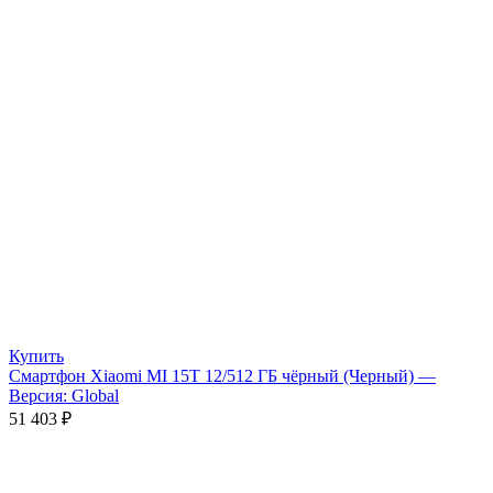
Купить
Смартфон Xiaomi MI 15T 12/512 ГБ чёрный (Черный) —
Версия: Global
51 403
₽