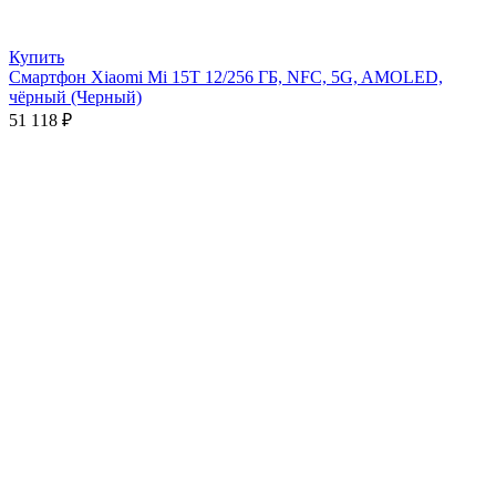
Купить
Смартфон Xiaomi Mi 15T 12/256 ГБ, NFC, 5G, AMOLED,
чёрный (Черный)
51 118
₽