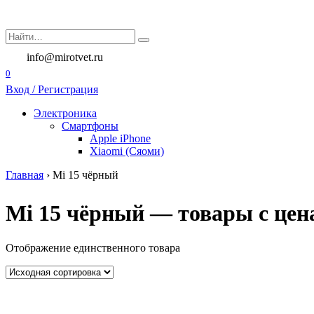
Перейти
к
Search
содержанию
for:
info@mirotvet.ru
0
Вход / Регистрация
Электроника
Смартфоны
Apple iPhone
Xiaomi (Сяоми)
Главная
›
Mi 15 чёрный
Mi 15 чёрный — товары с цена
Отображение единственного товара