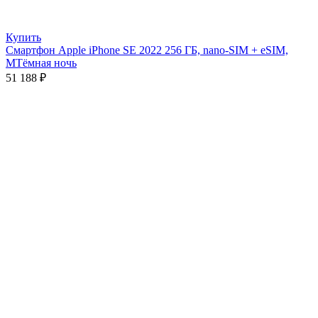
Купить
Смартфон Apple iPhone SE 2022 256 ГБ, nano-SIM + eSIM,
МТёмная ночь
51 188
₽