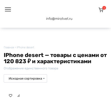
Перейти
к
0
содержанию
info@mirotvet.ru
Главная
›
iPhone desert
IPhone desert — товары с ценами от
120 823 ₽ и характеристиками
Отображение единственного товара