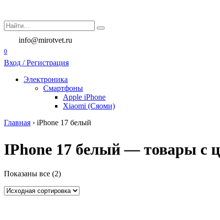
Перейти
к
Search
содержанию
for:
info@mirotvet.ru
0
Вход / Регистрация
Электроника
Смартфоны
Apple iPhone
Xiaomi (Сяоми)
Главная
›
iPhone 17 белый
IPhone 17 белый — товары с ц
Показаны все (2)