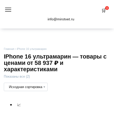
Перейти
к
0
содержанию
info@mirotvet.ru
Главная
›
iPhone 16 ультрамарин
IPhone 16 ультрамарин — товары с
ценами от 58 937 ₽ и
характеристиками
Показаны все (2)