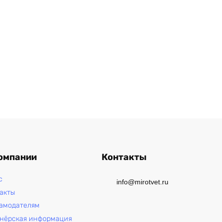
омпании
Контакты
с
info@mirotvet.ru
акты
амодателям
нёрская информация