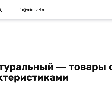
info@mirotvet.ru
натуральный — товары 
актеристиками