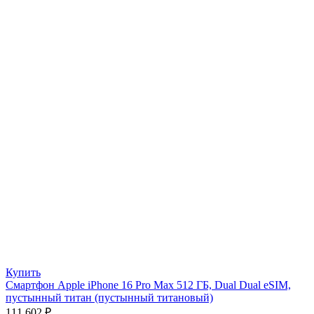
Купить
Смартфон Apple iPhone 16 Pro Max 512 ГБ, Dual Dual eSIM,
пустынный титан (пустынный титановый)
111 602
₽