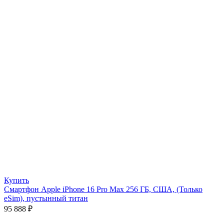
Купить
Смартфон Apple iPhone 16 Pro Max 256 ГБ, США, (Только
eSim), пустынный титан
95 888
₽