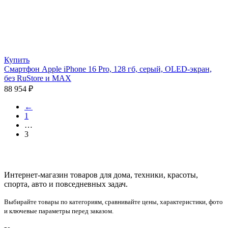
Купить
Смартфон Apple iPhone 16 Pro, 128 гб, серый, OLED-экран,
без RuStore и MAX
88 954
₽
←
1
…
3
Интернет-магазин товаров для дома, техники, красоты,
спорта, авто и повседневных задач.
Выбирайте товары по категориям, сравнивайте цены, характеристики, фото
и ключевые параметры перед заказом.