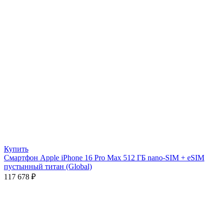
Купить
Смартфон Apple iPhone 16 Pro Max 512 ГБ nano-SIM + eSIM
пустынный титан (Global)
117 678
₽