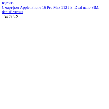
Купить
Смартфон Apple iPhone 16 Pro Max 512 ГБ, Dual nano SIM,
белый титан
134 718
₽