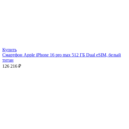
Купить
Смартфон Apple iPhone 16 pro max 512 ГБ Dual eSIM, белый
титан
126 216
₽