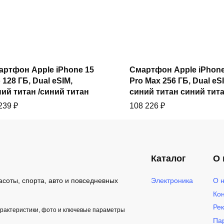
Купить
Купить
артфон Apple iPhone 15
Смартфон Apple iPhone
 128 ГБ, Dual еSIM,
Pro Max 256 ГБ, Dual eS
ий титан /синий титан
синий титан синий тит
 239
₽
108 226
₽
Каталог
О 
Электроника
О 
асоты, спорта, авто и повседневных
Ко
Ре
арактеристики, фото и ключевые параметры
Па