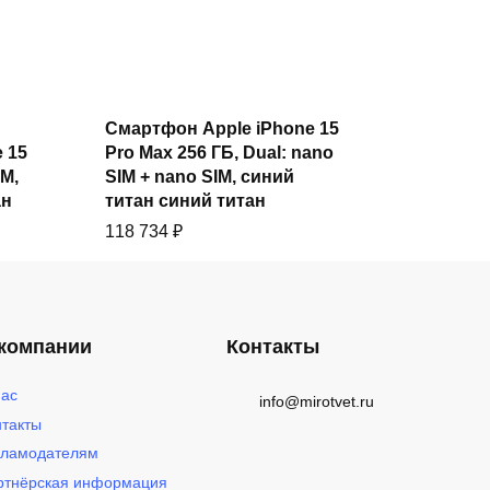
Смартфон Apple iPhone 15
Купить
 15
Pro Max 256 ГБ, Dual: nano
IM,
SIM + nano SIM, синий
ан
титан синий титан
118 734
₽
компании
Контакты
нас
info@mirotvet.ru
нтакты
кламодателям
ртнёрская информация