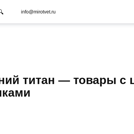
info@mirotvet.ru
иний титан — товары с 
иками