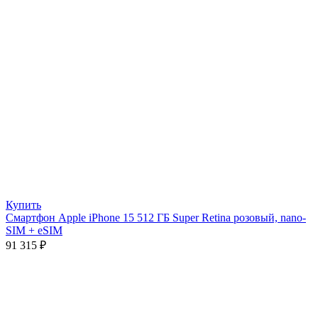
Купить
Смартфон Apple iPhone 15 512 ГБ Super Retina розовый, nano-
SIM + eSIM
91 315
₽