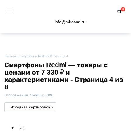
Перейти
к
0
содержанию
info@mirotvet.ru
Главная
›
смартфоны Redmi
›
Страница 4
Смартфоны Redmi — товары с
ценами от 7 330 ₽ и
характеристиками - Страница 4 из
8
Отображение 73–96 из 189