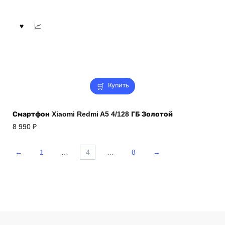
Купить
Смартфон Xiaomi Redmi A5 4/128 ГБ Золотой
8 990
₽
←
1
…
4
…
8
→